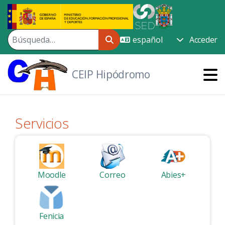
Saltar al contenido principal
Acceder
CEIP Hipódromo
Servicios
Moodle
Correo
Abies+
Fenicia