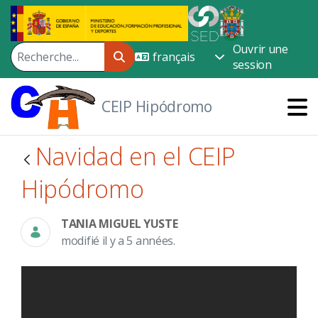
Saut au contenu principal
Ouvrir une
session
CEIP Hipódromo
Navidad en el CEIP
Hipódromo
TANIA MIGUEL YUSTE
modifié il y a 5 années.