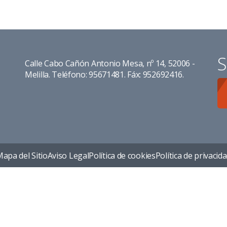
S
Calle Cabo Cañón Antonio Mesa, nº 14, 52006 -
Melilla. Teléfono: 95671481. Fáx: 952692416.
apa del Sitio
Aviso Legal
Política de cookies
Política de privacid