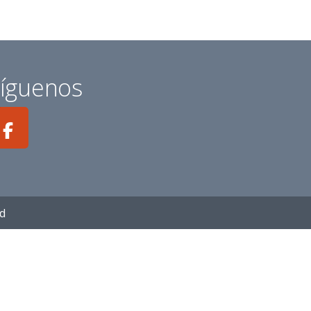
íguenos
ad