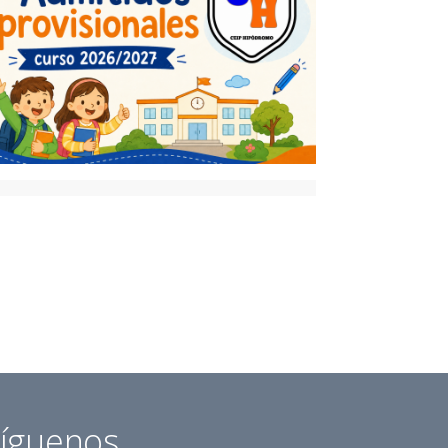
íguenos