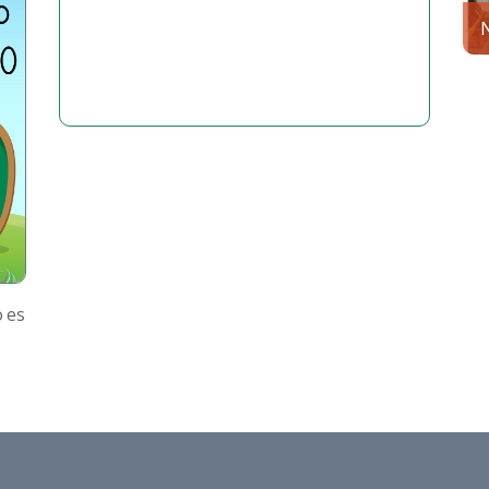
N
 es