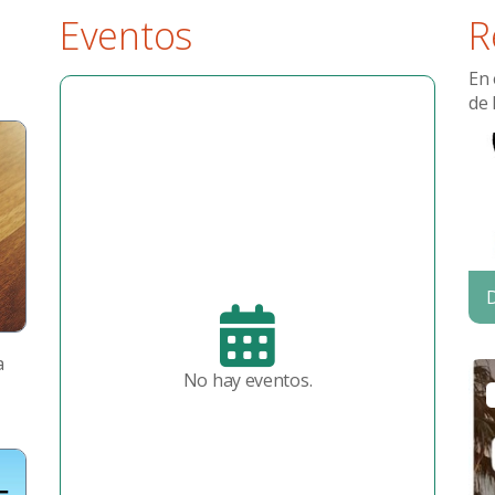
Eventos
R
En 
de 
D
a
No hay eventos.