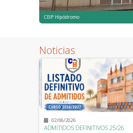
Bibliobus CEIP Hipódromo
CEIP Hipódromo
Noticias
02/06/2026
ADMITIDOS DEFINITIVOS 25/26