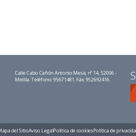
S
Calle Cabo Cañón Antonio Mesa, nº 14, 52006 -
Melilla. Teléfono: 95671481. Fáx: 952692416.
apa del Sitio
Aviso Legal
Política de cookies
Política de privacid