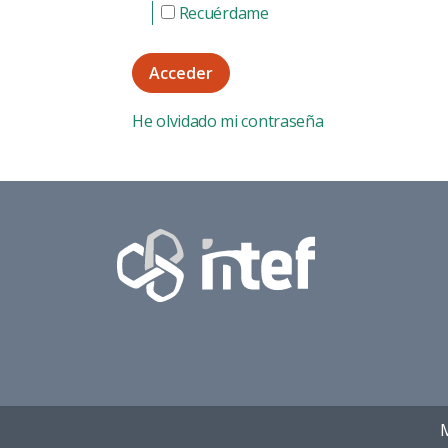
Recuérdame
Acceder
He olvidado mi contraseña
M