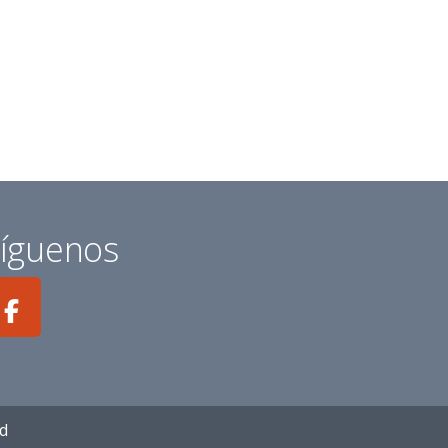
íguenos
ad