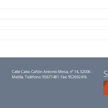
S
Calle Cabo Cañón Antonio Mesa, nº 14, 52006 -
Melilla. Teléfono: 95671481. Fáx: 952692416.